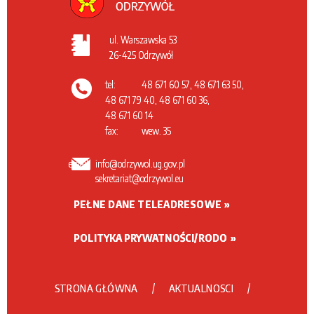
ul. Warszawska 53
26-425 Odrzywół
tel:
48 671 60 57, 48 671 63 50,
48 671 79 40, 48 671 60 36,
48 671 60 14
fax:
wew. 35
email:
info@odrzywol.ug.gov.pl
sekretariat@odrzywol.eu
PEŁNE DANE TELEADRESOWE
POLITYKA PRYWATNOŚCI/RODO
STRONA GŁÓWNA
AKTUALNOSCI