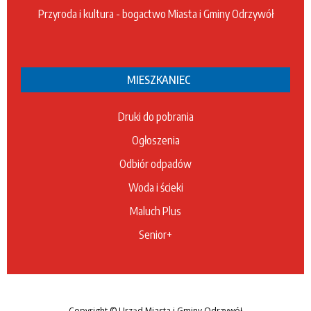
Przyroda i kultura - bogactwo Miasta i Gminy Odrzywół
MIESZKANIEC
Druki do pobrania
Ogłoszenia
Odbiór odpadów
Woda i ścieki
Maluch Plus
Senior+
Copyright
© Urząd Miasta i Gminy Odrzywół