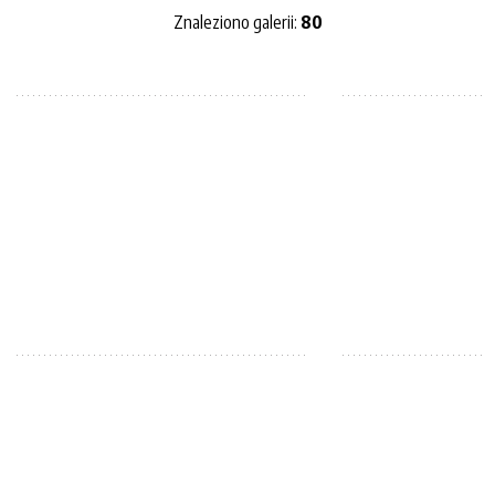
Znaleziono galerii:
80
Autor
Publikacja od
—