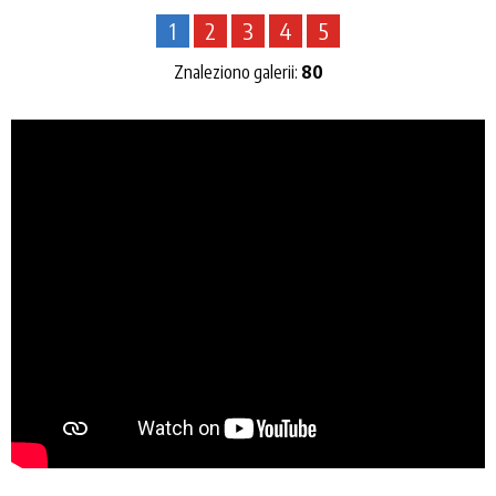
1
2
3
4
5
Znaleziono galerii:
80