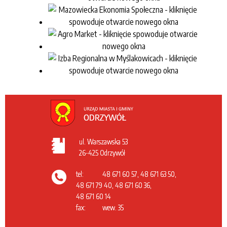
ul. Warszawska 53
26-425 Odrzywół
tel:
48 671 60 57, 48 671 63 50,
48 671 79 40, 48 671 60 36,
48 671 60 14
fax:
wew. 35