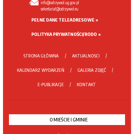
email:
info@odrzywol.ug.gov.pl
sekretariat@odrzywol.eu
PEŁNE DANE TELEADRESOWE
POLITYKA PRYWATNOŚCI/RODO
STRONA GŁÓWNA
AKTUALNOSCI
KALENDARZ WYDARZEŃ
GALERIA ZDJĘĆ
E-PUBLIKACJE
KONTAKT
O MIEŚCIE I GMINIE