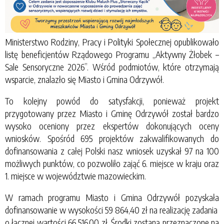
Ministerstwo Rodziny, Pracy i Polityki Społecznej opublikowało
listę beneficjentów Rządowego Programu „Aktywny Żłobek –
Sale Sensoryczne 2026”. Wśród podmiotów, które otrzymają
wsparcie, znalazło się Miasto i Gmina Odrzywół.
To kolejny powód do satysfakcji, ponieważ projekt
przygotowany przez Miasto i Gminę Odrzywół został bardzo
wysoko oceniony przez ekspertów dokonujących oceny
wniosków. Spośród 695 projektów zakwalifikowanych do
dofinansowania z całej Polski nasz wniosek uzyskał 97 na 100
możliwych punktów, co pozwoliło zająć 6. miejsce w kraju oraz
1. miejsce w województwie mazowieckim.
W ramach programu Miasto i Gmina Odrzywół pozyskała
dofinansowanie w wysokości 59 864,40 zł na realizację zadania
o łącznej wartości 66 516,00 zł. Środki zostaną przeznaczone na