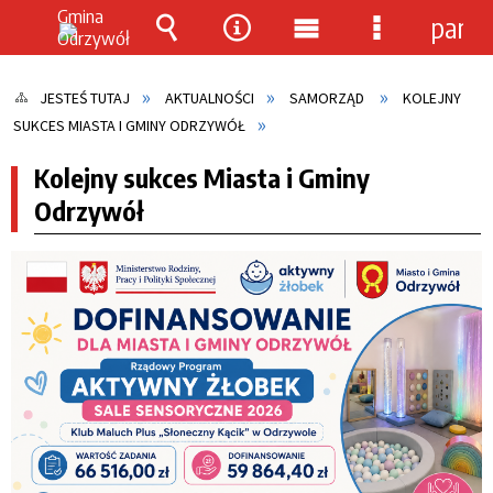
panel
Wyszukiwarka
Narzędzia
Menu
Menu
główne
szczegółow
JESTEŚ TUTAJ
AKTUALNOŚCI
SAMORZĄD
KOLEJNY
SUKCES MIASTA I GMINY ODRZYWÓŁ
Kolejny sukces Miasta i Gminy
Odrzywół